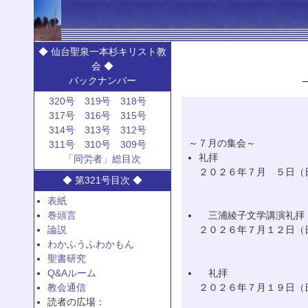
◆ 仙台聖泉一本杉キリスト教
会 ◆
バックナンバー
320号
319号
318号
317号
316号
315号
314号
313号
312号
～７月の集会～
311号
310号
309号
礼拝
「同労者」総目次
２０２６年７月 ５日（
◆ 第321号目次 ◆
表紙
巻頭言
三浦綾子文学講演礼拝
論説
２０２６年７月１２日（
わかふうふわかもん
聖書研究
Q&Aルーム
礼拝
教会通信
２０２６年７月１９日（
読者の広場：