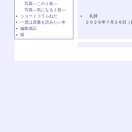
写真—この１枚—
写真—気になる１枚—
ショートコラムねだ
礼拝
一度は原書を読みたい本
２０２６年７月２６日（
編集後記
版