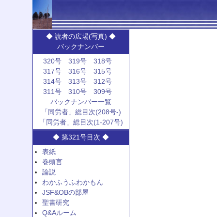
◆ 読者の広場(写真) ◆
バックナンバー
320号
319号
318号
317号
316号
315号
314号
313号
312号
311号
310号
309号
バックナンバー一覧
「同労者」総目次(208号-)
「同労者」総目次(1-207号)
◆ 第321号目次 ◆
表紙
巻頭言
論説
わかふうふわかもん
JSF&OBの部屋
聖書研究
Q&Aルーム