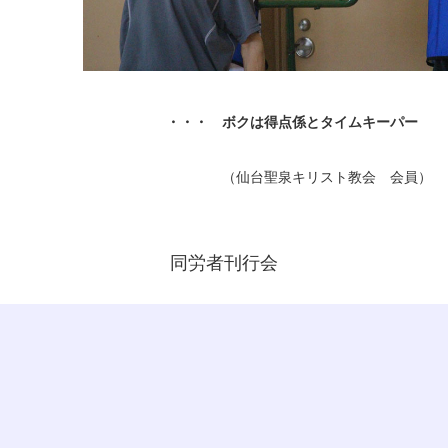
・・・ ボクは得点係とタイムキーパー 
（仙台聖泉キリスト教会 会員）
同労者刊行会