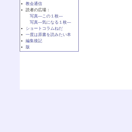
教会通信
読者の広場：
写真—この１枚—
写真—気になる１枚—
ショートコラムねだ
一度は原書を読みたい本
編集後記
版