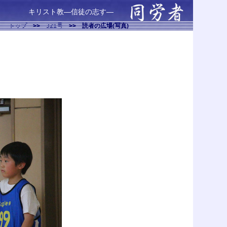
キリスト教—信徒の志す—
トップ
>>
321号
>>
読者の広場(写真)