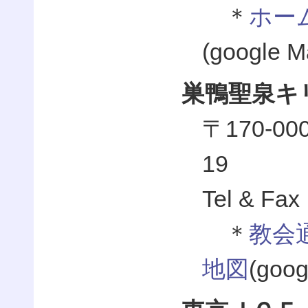
＊
ホー
(googl
巣鴨聖泉キ
〒170-
19
Tel & Fax
＊
教会
地図
(go