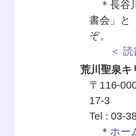
＊長谷川
書会」と
ぞ。
＜ 読書
荒川聖泉キ
〒116-
17-3
Tel : 03-
＊
ホー