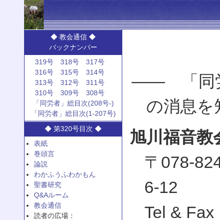
◆ 教会通信 ◆
バックナンバー
319号
318号
317号
316号
315号
314号
—— 「同
313号
312号
311号
310号
309号
308号
の消息を
「同労者」総目次(208号-)
「同労者」総目次(1-207号)
◆ 第320号目次 ◆
旭川福音教
表紙
巻頭言
〒078-
論説
わかふうふわかもん
6-12
聖書研究
Q&Aルーム
教会通信
Tel & Fax
読者の広場：