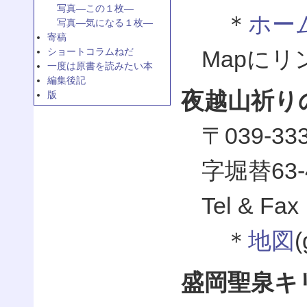
写真—この１枚—
＊
ホー
写真—気になる１枚—
寄稿
ショートコラムねだ
Mapに
一度は原書を読みたい本
編集後記
夜越山祈り
版
〒039-
字堀替63-
Tel & Fax
＊
地図
盛岡聖泉キ