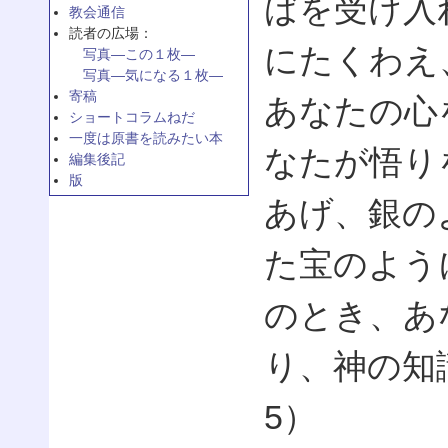
ばを受け入
教会通信
読者の広場：
にたくわえ
写真—この１枚—
写真—気になる１枚—
寄稿
あなたの心
ショートコラムねだ
一度は原書を読みたい本
なたが悟り
編集後記
版
あげ、銀の
た宝のよう
のとき、あ
り、神の知識
5）