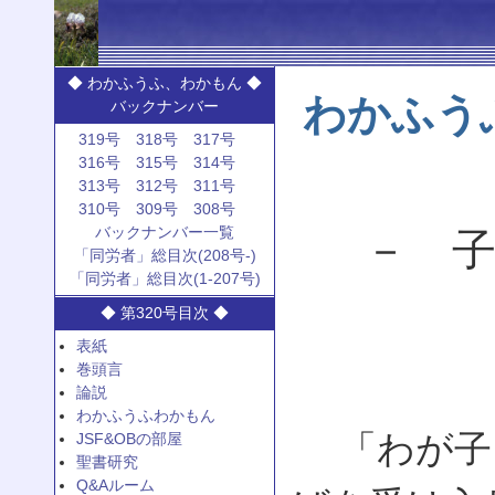
◆ わかふうふ、わかもん ◆
わかふう
バックナンバー
319号
318号
317号
316号
315号
314号
313号
312号
311号
310号
309号
308号
バックナンバー一覧
－ 子
「同労者」総目次(208号-)
「同労者」総目次(1-207号)
◆ 第320号目次 ◆
表紙
巻頭言
論説
わかふうふわかもん
「わが子
JSF&OBの部屋
聖書研究
Q&Aルーム