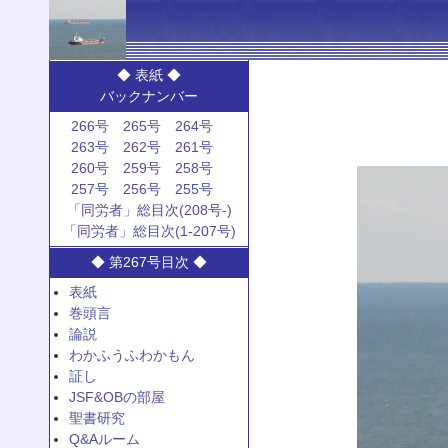
◆ 表紙 ◆
バックナンバー
266号
265号
264号
263号
262号
261号
260号
259号
258号
257号
256号
255号
「同労者」総目次(208号-)
「同労者」総目次(1-207号)
◆ 第267号目次 ◆
表紙
巻頭言
論説
わかふうふわかもん
証し
JSF&OBの部屋
聖書研究
Q&Aルーム