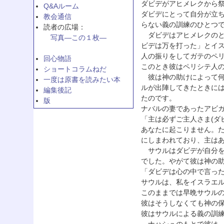
ダビデがアヒメレクから祭司
Q&Aルーム
ダビデにとって自分が立
教会通信
らない義の訓練のひとつ
読者の広場：
ダビデはアヒメレクのと
写真—この１枚—
ビデは万を打った」とイ
人の振りをしてガテのペ
回心物語
このとき彼はペリシテ人
ショートコラムねだ
彼は神の助けによって何
一度は原書を読みたい本
ルが出陣してきたときに
編集後記
たのです。
版
ナバルの妻であったアビ
「主は必ずご主人さま(ダ
あなたに起こりません。
にしまわれており、主はあな
サウルはダビデが自分を
でした。やがて彼は神の
「ダビデは心の中で言っ
サウルは、私をイスラエル
このままでは早晩サウル
彼はそうしなくても神の
彼はサウルによる義の訓