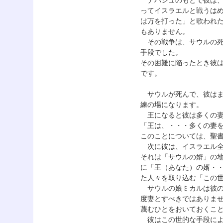
ナハシュのもとで彼は、
ってイスラエルと戦うは
は万を打った」と歌われ
もありません。
その戦争は、サウルの死
手段でした。
その困難に陥ったとき彼は
です。
サウルが死んで、彼はま
練の場になります。
王になると彼は多くの妻
「王は、・・・多くの妻を持っ
このことについては、聖
次に彼は、イスラエル全
それは「サウルの婿」の
に「王（あなた）の婿・
た人々を取り込む「この
サウルの娘ミカルは彼の
度妻とすべきではありませ
蔑むひとをおいておくことに
彼はこの世的な手段によ