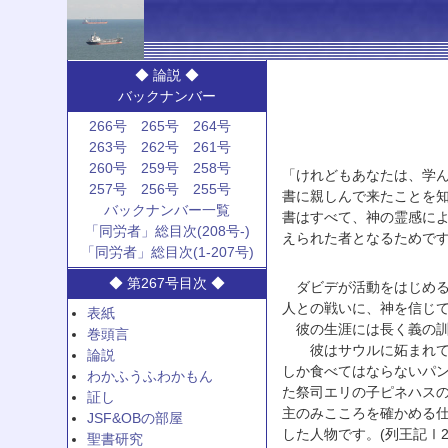
◆ 論説 ◆
バックナンバー
266号
265号
264号
263号
262号
261号
260号
259号
258号
「けれどもあなたは、学
257号
256号
255号
書に親しんで来たことを
バックナンバー一覧
書はすべて、神の霊感に
「同労者」総目次(208号-)
えられた者となるためです。」(
「同労者」総目次(1-207号)
◆ 第267号目次 ◆
ダビデが活動をはじめる
人との戦いに、神を信じ
表紙
彼の生涯には長く義の訓
巻頭言
彼はサウルに妬まれて、
論説
しか食べてはならないパ
わかふうふわかもん
た祭司エリの子ピネハス
証し
主のみこころを確かめる仕事
JSF&OBの部屋
した人物です。(列王記Ⅰ2:
聖書研究