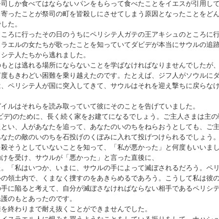
しか食べてはならないパンをもらって食べたことをイエスが引用しておられま
ち寄ったことが祭司の町を皆殺しにさせてしまう原因となったことをど
でした。
ころに行ったその日のうちにペリシテ人ガテの王アキシュのところに行
スラエルの女たちが歌ったことを知っていてダビデが本当にサウルの追
リシテ人たちから逃れました。
のもとは逃れる場所にならないことを学ばなければなりませんでしたが
度もきわどい困難を乗り越えたのです。たとえば、ジフ人がソウルにダ
は、ペリシテ人が国に突入してきて、サウルはそれを迎え撃ちに戻らな
ガイルはそれらを読み取っていて彼にそのことを告げていました。
ビデ)のために、長く続く家をお建てになるでしょう。ご主人さまは主
たとい、人があなたを追って、あなたのいのちをねらおうとしても、ご
たの敵のいのちを石投げのくぼみに入れて投げつけられるでしょう。・・」(ｻﾑ
殺そうとしていないことを知って、「私が悪かった」と何度もいいまし
助けを受け、サウルが「悪かった」と言った直後に、
た。「私はいつか、いまに、サウルの手によって滅ぼされるだろう。ペ
の領土内で、くまなく捜すのをあきらめるであろう。こうして私は彼の手からの
の手に陥ると考えて、自分が滅ぼさなければならない相手であるペリシ
保護のもとあったのです。
練を終わりまで耐え抜くことができませんでした。