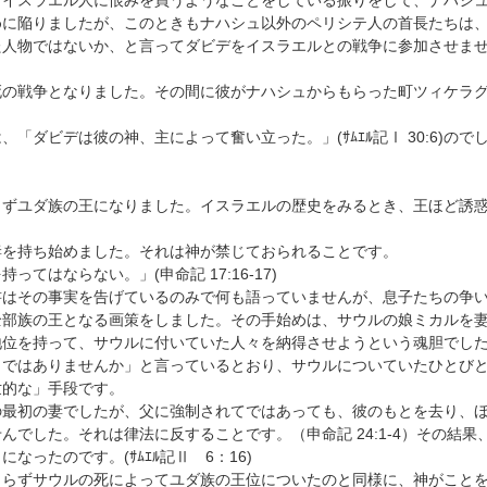
イスラエル人に恨みを買うようなことをしている振りをして、ナハシュ
めに陥りましたが、このときもナハシュ以外のペリシテ人の首長たちは
た人物ではないか、と言ってダビデをイスラエルとの戦争に参加させま
の戦争となりました。その間に彼がナハシュからもらった町ツィケラグ
、「ダビデは彼の神、主によって奮い立った。」(ｻﾑｴﾙ記Ⅰ 30:6)
ずユダ族の王になりました。イスラエルの歴史をみるとき、王ほど誘惑
を持ち始めました。それは神が禁じておられることです。
てはならない。」(申命記 17:16-17)
書はその事実を告げているのみで何も語っていませんが、息子たちの争
部族の王となる画策をしました。その手始めは、サウルの娘ミカルを妻
地位を持って、サウルに付いていた人々を納得させようという魂胆でし
・ではありませんか」と言っているとおり、サウルについていたひとび
世的な」手段です。
最初の妻でしたが、父に強制されてではあっても、彼のもとを去り、ほ
んでした。それは律法に反することです。（申命記 24:1-4）その結
なったのです。(ｻﾑｴﾙ記Ⅱ 6：16)
らずサウルの死によってユダ族の王位についたのと同様に、神がことを