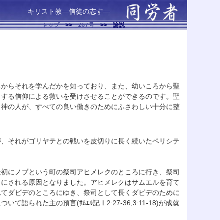
キリスト教—信徒の志す—
トップ
>>
267号
>>
論説
ちからそれを学んだかを知っており、また、幼いころから聖
対する信仰による救いを受けさせることができるのです。聖
、神の人が、すべての良い働きのためにふさわしい十分に整
、それがゴリヤテとの戦いを皮切りに長く続いたペリシテ
初にノブという町の祭司アヒメレクのところに行き、祭司
しにされる原因となりました。アヒメレクはサムエルを育て
れてダビデのところにゆき、祭司として長くダビデのために
た主の預言(ｻﾑｴﾙ記Ⅰ2:27-36,3:11-18)が成就