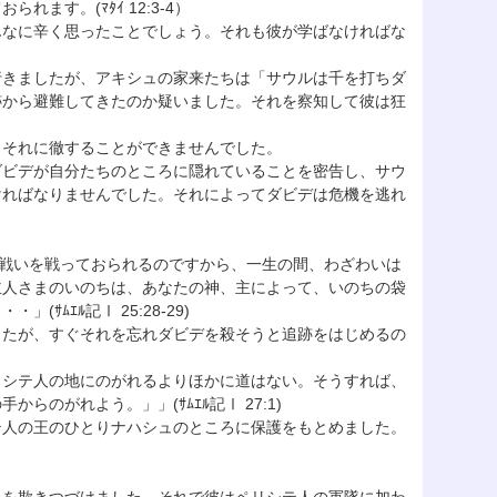
す。(ﾏﾀｲ 12:3-4）
んなに辛く思ったことでしょう。それも彼が学ばなければな
きましたが、アキシュの家来たちは「サウルは千を打ちダ
跡から避難してきたのか疑いました。それを察知して彼は狂
、それに徹することができませんでした。
ビデが自分たちのところに隠れていることを密告し、サウ
ければなりませんでした。それによってダビデは危機を逃れ
の戦いを戦っておられるのですから、一生の間、わざわいは
主人さまのいのちは、あなたの神、主によって、いのちの袋
ｴﾙ記Ⅰ 25:28-29)
たが、すぐそれを忘れダビデを殺そうと追跡をはじめるの
リシテ人の地にのがれるよりほかに道はない。そうすれば、
がれよう。」」(ｻﾑｴﾙ記Ⅰ 27:1)
テ人の王のひとりナハシュのところに保護をもとめました。