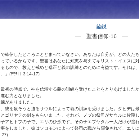
論説
— 聖書信仰-16 —
んで確信したところにとどまっていなさい。あなたは自分が、どの人た
知っているからです。聖書はあなたに知恵を与えてキリスト・イエスに
よるもので、教えと戒めと矯正と義の訓練とのために有益です。それは
ﾃﾓﾃⅡ 3:14-17)
最初の時点で、神を信頼する義の訓練を受けたことをとりあげましたが
て進む力となりました。
練がありました。
彼を殺そうと迫るサウルによって義の訓練を受けました。ダビデは最
ンとゴリヤテの剣をもらいました。それが、ノブの祭司がサウルに皆殺
の子アヒトブの子で、エリのひ孫です。その子エブヤタル一人だけが逃
をしました。彼はソロモンによって祭司の職から罷免されて、エリについて語られ
27)