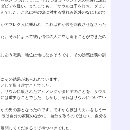
を欺きつづけました。それで彼はペリシテ人の軍隊に加わ
、ダビデを疑い、またしても、「サウルは千を打ち、ダビデ
せんでした。これは神の彼に対する憐れみ以外のなにもので
がアマレク人に襲われ、これは神が彼を回復させなさった
のでした。それによって彼は信仰の人に立ち返ることができたの
にあう職業、地位は他になさそうです。その誘惑は義の訓
いにその結果があらわれています。
として取り戻すことでした。
た。サウルに殺されたアヒメレクがダビデのことを、サウル
とには重要なことでした。しかし、それはサウルについてい
かの男の妻となったのです。ですから彼はミカルをもう一
果、彼は自分の家庭のなかに、自分を敬うのではなく、自分を
展開してくださるまで待つべきでした。