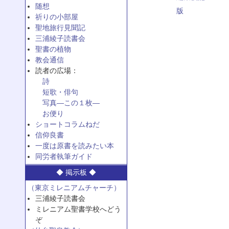
随想
版
祈りの小部屋
聖地旅行見聞記
三浦綾子読書会
聖書の植物
教会通信
読者の広場：
詩
短歌・俳句
写真—この１枚—
お便り
ショートコラムねだ
信仰良書
一度は原書を読みたい本
同労者執筆ガイド
◆ 掲示板 ◆
（東京ミレニアムチャーチ）
三浦綾子読書会
ミレニアム聖書学校へどう
ぞ