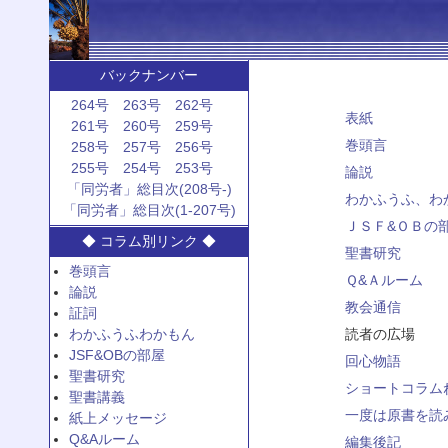
バックナンバー
264号
263号
262号
表紙
261号
260号
259号
巻頭言
258号
257号
256号
255号
254号
253号
論説
「同労者」総目次(208号-)
わかふうふ、わ
「同労者」総目次(1-207号)
ＪＳＦ&ＯＢの
◆ コラム別リンク ◆
聖書研究
巻頭言
Ｑ&Ａルーム
論説
教会通信
証詞
わかふうふわかもん
読者の広場
JSF&OBの部屋
回心物語
聖書研究
ショートコラム
聖書講義
一度は原書を読
紙上メッセージ
Q&Aルーム
編集後記