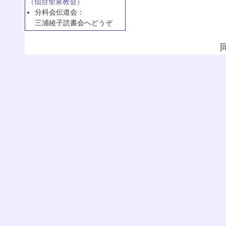
（仙台聖泉教会）
分科会伝道会：
三浦綾子読書会へどうぞ