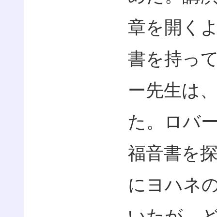
章を開く
書を持っ
ー先生は
た。ロバ
福音書を
にヨハネ
いたが、