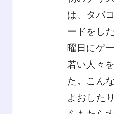
は、タバ
ードをし
曜日にゲ
若い人々
た。こん
よおした