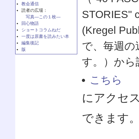
教会通信
読者の広場：
STORIES" c
写真—この１枚—
回心物語
(Kregel 
ショートコラムねだ
一度は原書を読みたい本
で、毎週の
編集後記
版
す。）から
こちら
にアクセ
できます