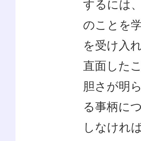
するには
のことを
を受け入
直面した
胆さが明
る事柄に
しなけれ