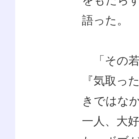
をもたら
語った。
「その若
『気取っ
きではな
一人、大