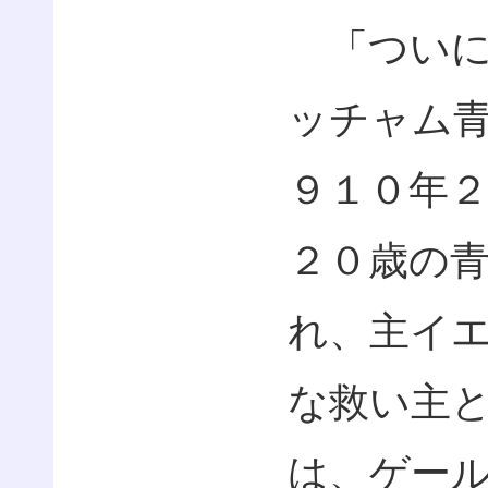
「ついに
ッチャム
９１０年
２０歳の
れ、主イ
な救い主
は、ゲー