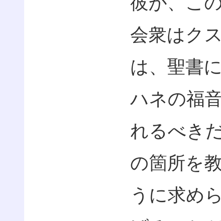
彼が、こ
会衆はク
は、聖書
ハネの福
れるべき
の箇所を
うに求め