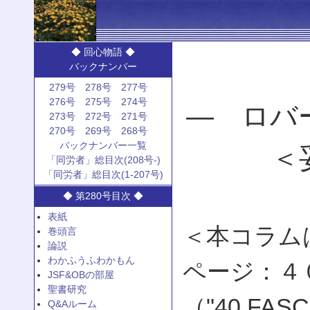
◆ 回心物語 ◆
バックナンバー
279号
278号
277号
276号
275号
274号
— ロバ
273号
272号
271号
270号
269号
268号
バックナンバー一覧
＜
「同労者」総目次(208号-)
「同労者」総目次(1-207号)
◆ 第280号目次 ◆
表紙
＜本コラム
巻頭言
論説
わかふうふわかもん
ページ：４
JSF&OBの部屋
聖書研究
（"40 FASC
Q&Aルーム