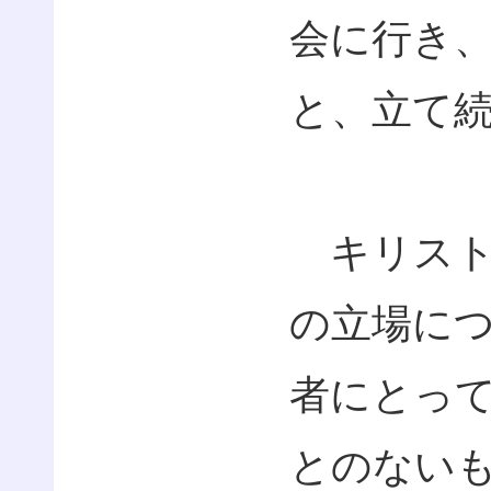
会に行き
と、立て
キリスト
の立場に
者にとっ
とのない