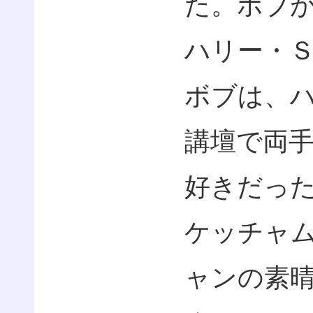
た。ボブ
ハリー・
ボブは、
講壇で両
好きだっ
ケッチャ
ャンの素