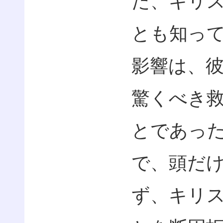
た、キリ
とも知っ
影響は、
驚くべき
とであっ
で、頭だ
ず、キリ