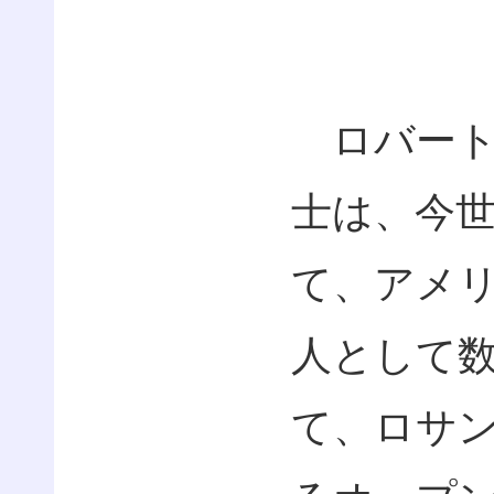
ロバート
士は、今
て、アメ
人として
て、ロサ