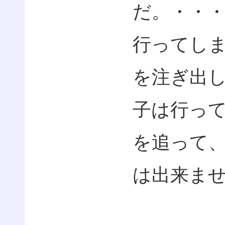
だ。・・
行ってし
を注ぎ出
子は行っ
を追って
は出来ま