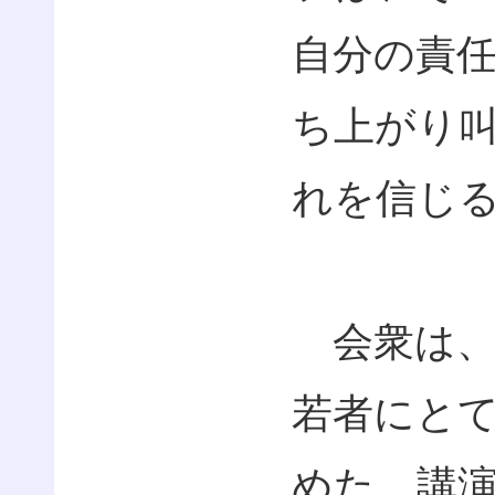
自分の責
ち上がり
れを信じ
会衆は、
若者にと
めた。講