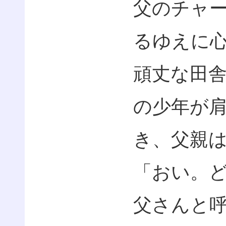
父のチャ
るゆえに
頑丈な田
の少年が
き、父親
「おい。
父さんと