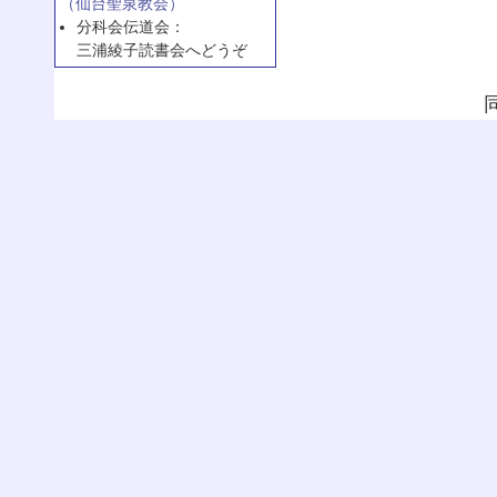
（仙台聖泉教会）
分科会伝道会：
三浦綾子読書会へどうぞ