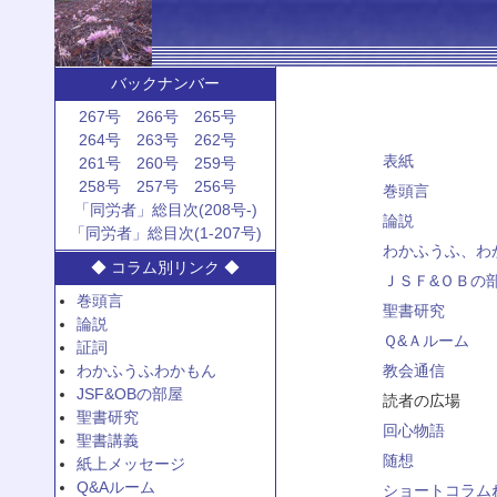
バックナンバー
267号
266号
265号
264号
263号
262号
表紙
261号
260号
259号
258号
257号
256号
巻頭言
「同労者」総目次(208号-)
論説
「同労者」総目次(1-207号)
わかふうふ、わ
◆ コラム別リンク ◆
ＪＳＦ&ＯＢの
巻頭言
聖書研究
論説
Ｑ&Ａルーム
証詞
わかふうふわかもん
教会通信
JSF&OBの部屋
読者の広場
聖書研究
回心物語
聖書講義
随想
紙上メッセージ
Q&Aルーム
ショートコラム