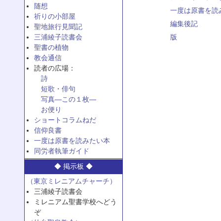
随想
一度は原書を読
祈りの小部屋
編集後記
聖地旅行見聞記
三浦綾子読書会
版
聖書の植物
教会通信
読者の広場：
詩
短歌・俳句
写真—この１枚—
お便り
ショートコラムねだ
信仰良書
一度は原書を読みたい本
同労者執筆ガイド
◆ 掲示板 ◆
（東京ミレニアムチャーチ）
三浦綾子読書会
ミレニアム聖書学校へどう
ぞ