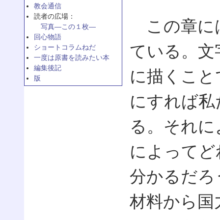
教会通信
読者の広場：
この章には
写真—この１枚—
回心物語
ている。文
ショートコラムねだ
一度は原書を読みたい本
編集後記
に描くこと
版
にすれば私
る。それに
によってど
分かるだろ
材料から国