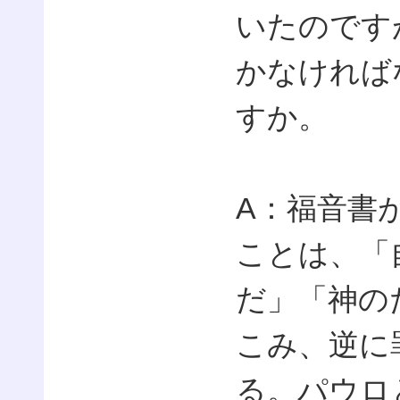
いたのです
かなければ
すか。
A：福音書
ことは、「
だ」「神の
こみ、逆に
る。パウロ