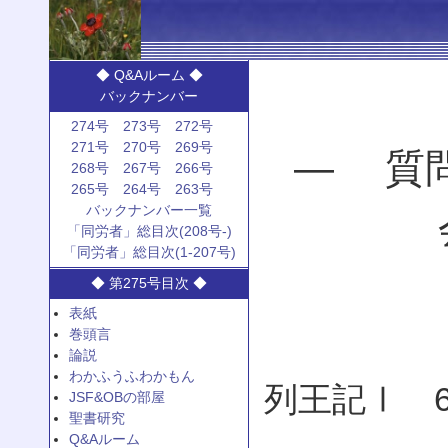
◆ Q&Aルーム ◆
バックナンバー
274号
273号
272号
271号
270号
269号
— 質
268号
267号
266号
265号
264号
263号
バックナンバー一覧
「同労者」総目次(208号-)
「同労者」総目次(1-207号)
◆ 第275号目次 ◆
表紙
巻頭言
論説
わかふうふわかもん
列王記Ⅰ 
JSF&OBの部屋
聖書研究
Q&Aルーム