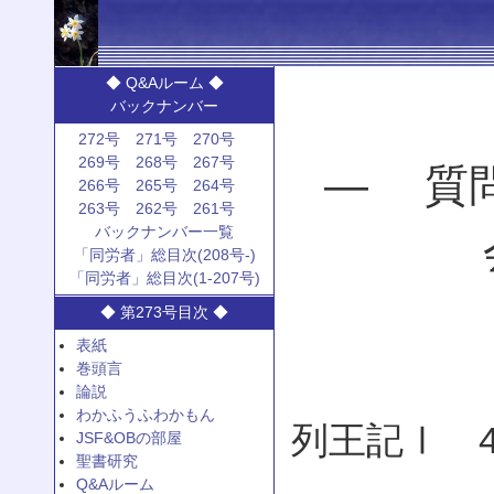
◆ Q&Aルーム ◆
バックナンバー
272号
271号
270号
269号
268号
267号
— 質
266号
265号
264号
263号
262号
261号
バックナンバー一覧
「同労者」総目次(208号-)
「同労者」総目次(1-207号)
◆ 第273号目次 ◆
表紙
巻頭言
論説
わかふうふわかもん
列王記Ⅰ 
JSF&OBの部屋
聖書研究
Q&Aルーム