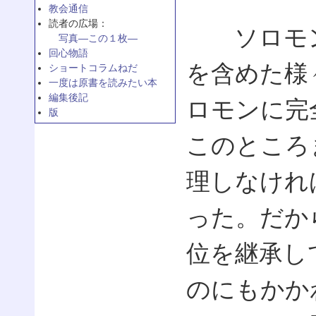
教会通信
読者の広場：
ソロモン
写真—この１枚—
回心物語
を含めた様
ショートコラムねだ
一度は原書を読みたい本
編集後記
ロモンに完
版
このところ
理しなけれ
った。だか
位を継承し
のにもかか