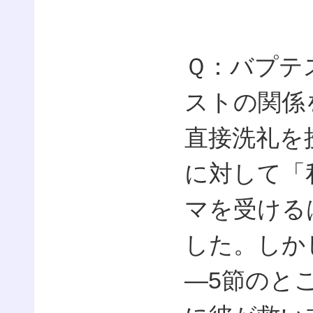
Ｑ：バプテ
ストの関係
直接洗礼を
に対して「
マを受ける
した。しか
―5節のと