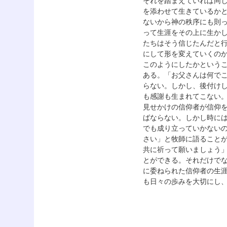
それを踏まえていれば同
を添わせて生きているか
ないから神の秩序にも則
って生涯をその上に生か
たちはそう信じたんだと
にして形を変えていくの
このようにしたかという
ある。「お父さんは何で
らない。しかし、後付け
も感謝も生まれてこない
見せかけの信仰者が信仰
ばならない。しかし時に
でも成り立っていかない
さい」と牧師に語ること
共に祈って願いましょう
とができる。それだけで
に委ねられた信仰者の生
も日々の歩みを大切にし