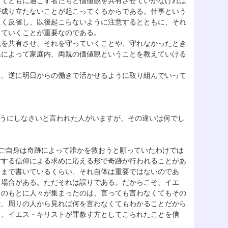
けてともに過ごす者たちと価値観を共有させていかなければ
が成り立たないことが起こってくるからである。仕事という
良く反省し、以後起こらないように注意するとともに、それ
していくことが重要なのである。
観を共有させ、それを守っていくことや、守れなかったとき
れによって家庭内、両親の価値観ということを教えていける
に、逆に明日からの働きで活かせるように取り組んでいって
ようにしなさいと言われた人がいますが、その違いは何でし
ご自身は奇跡によって誰かを救おうと願っていたわけでは
対する信仰による求めに応える形で奇跡が行われることがあ
とまで書いているくらい、それ自体は重要ではないのであ
う場合がある。ただそれは誤りである。だからこそ、イエ
トのもとに人々が集まったのは、言っても言わなくてもその
は、周りの人から見れば何を言わなくてもわかることだから
く、イエス・キリストが罪赦す方としてこられたことを信