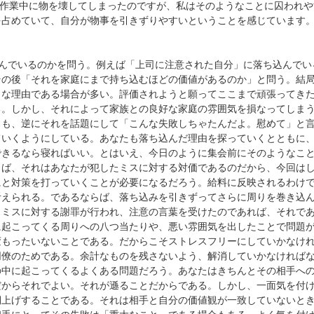
で作業中に物を壊してしまったのですが、私はそのようなことに囚われ
を占めていて、自分が物事を引きずりやすいということを感じています
込んでいるのかを問う。例えば「上司に注意された自分」に落ち込んでい
その後「それを家庭にまで持ち込むほどの価値があるのか」と問う。結
きな理由である場合が多い。評価されようと願ってここまで頑張ってき
る。しかし、それによって家族との良好な家庭の雰囲気を損なってしま
りも、逆にそれを話題にして「こんな失敗しちゃたんだよ。慰めて」と
ていくようにしている。あなたも落ち込んだ理由を探っていくとともに
できるなら寝ればいい。とはいえ、今日のように集会前にそのようなこ
らば、それはあなたが犯したミスに対する対価であるのだから、今回は
にと対策を打っていくことが必要になるだろう。給料に反映されるわけ
考えられる。であるならば、落ち込みを引きずってさらに周りを巻き込
。ミスに対する謝罪が行われ、注意の言葉を受けたのであれば、それで
に起こってくる周りへの八つ当たりや、悪い雰囲気を出したことで問題
変もったいないことである。だからこそストレスフリーにしていかなけ
同僚のためである。余計なものを残さないよう、解消していかなければ
中に起こってくるよくある問題だろう。あなたはきちんとその相手への
だからそれでよい。それが遜ることだからである。しかし、一面気を付
棚上げすることである。それは相手と自分の価値観が一致していないと