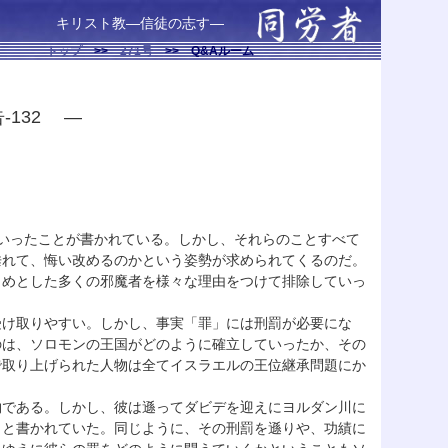
キリスト教—信徒の志す—
トップ
>>
271号
>>
Q&Aルーム
-132 —
いったことが書かれている。しかし、それらのことすべて
垂れて、悔い改めるのかという姿勢が求められてくるのだ。
じめとした多くの邪魔者を様々な理由をつけて排除していっ
受け取りやすい。しかし、事実「罪」には刑罰が必要にな
のは、ソロモンの王国がどのように確立していったか、その
で取り上げられた人物は全てイスラエルの王位継承問題にか
物である。しかし、彼は遜ってダビデを迎えにヨルダン川に
」と書かれていた。同じように、その刑罰を遜りや、功績に