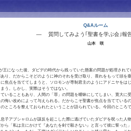
Q&Aルーム
— 質問してみよう｢聖書を学ぶ会｣報告
山本 咲
王になった後、ダビデの時代から残っていた懸案の問題が処理されて
があり、だからこそどのように神のそれを受け取り、畏れをもって頭を
ろに焦点を当ててしまうと、ソロモンが専制君主のようにアドニヤをは
しまう。しかし、実際はそうではない。
きていることもあり、人間の「罪」の問題を曖昧にしてしまい、寛大に
人の悔い改めによって与えられる。だからこそ聖書が焦点を当てている
てのところを整えておられたということが語られている。今回のところ
に息子アブシャロムが謀反を起こした際に逃げていたダビデを呪った人
デから「私は主にかけて『あなたを剣で殺さない』と言って彼に誓った