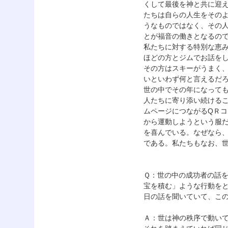
くして最後を神と共に迎
たちは自らの人生をその
うなものではなく、その
とが福音の働きとなるの
私たちに対する特別な恵
ほどの方とジムでお話を
その方はスキーがうまく
いといわず何と言えるだ
世の中でその年になって
人たちに寄り添い続ける
ムページにつながるQＲ
から運動しようという服
を喜んでいる。なぜなら
である。私たちもなお、
Ｑ：世の中の成功者の話
宝を積む」ような行動を
日の話を聞いていて、こ
Ａ：世は神の秩序で動い