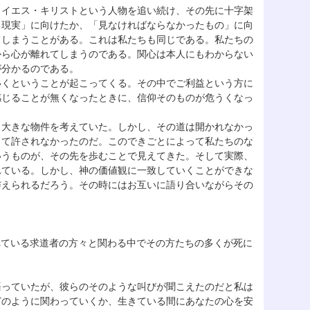
、イエス・キリストという人物を追い続け、その先に十字架
る現実」に向けたか、「見なければならなかったもの」に向
てしまうことがある。これは私たちも同じである。私たちの
から心が離れてしまうのである。関心は本人にもわからない
が分かるのである。
いくということが起こってくる。その中でご利益という方に
感じることが無くなったときに、信仰そのものが危うくなっ
と大きな物件を考えていた。しかし、その道は開かれなかっ
って許されなかったのだ。このできごとによって私たちのな
いうものが、その先を歩むことで見えてきた。そして実際、
れている。しかし、神の価値観に一致していくことができな
与えられるだろう。その時にはお互いに語り合いながらその
れている求道者の方々と関わる中でその方たちの多くが死に
語っていたが、彼らのそのような叫びが聞こえたのだと私は
どのように関わっていくか、生きている間にあなたの心を安