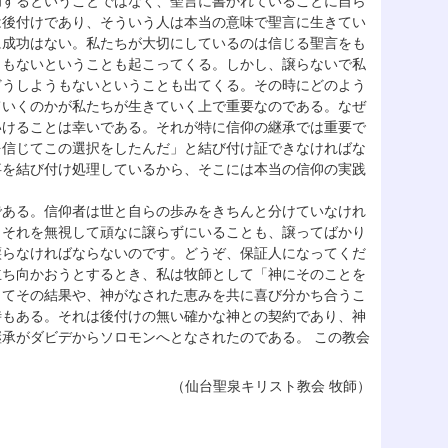
功するということではなく、聖言に書かれていることに自ら
は後付けであり、そういう人は本当の意味で聖言に生きてい
に成功はない。私たちが大切にしているのは信じる聖言をも
うもないということも起こってくる。しかし、譲らないで私
どうしようもないということも出てくる。その時にどのよう
ていくのかが私たちが生きていく上で重要なのである。なぜ
いけることは幸いである。それが特に信仰の継承では重要で
を信じてこの選択をしたんだ」と結び付け証できなければな
事を結び付け処理しているから、そこには本当の信仰の実践
である。信仰者は世と自らの歩みをきちんと分けていなけれ
。それを無視して頑なに譲らずにいることも、譲ってばかり
譲らなければならないのです。どうぞ、保証人になってくだ
立ち向かおうとするとき、私は牧師として「神にそのことを
ってその結果や、神がなされた恵みを共に喜び分かち合うこ
時もある。それは後付けの無い確かな神との契約であり、神
承がダビデからソロモンへとなされたのである。 この教会
（仙台聖泉キリスト教会 牧師）