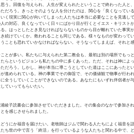
と思う。回復を与えられ、人生が変えられたということで終わった人と
いただろう。きっとそのような人を分けたのは、関心を「良くなってい
ていく現実に関心が向いてしまった人たちは本当に必要なことを見逃し
の人の対応、良くなっていく日々にばかり目が行くとイエス・キリスト
ある。はっとしたとき見なければならないものから目が離れていた事実
生き続けていくか。救われることも同じである。様々なものが変わって
まうことも恐れていかなければならない。そうなってしまえば、それと
なことが多い。私たちに与えられた第二教会も、最初は別の場所でもっ
したらというビジョンも私たちの中に多くあった。ただ、それは神によ
いただろう。しかし、神が本当に導こうとしていた道はここにあったと
事が進められている。神の事業でその御旨で、その価値観で物事が行わ
共に全うしていくことができないのである。あなたにもいずれ伴侶者が
致していってもらいたい。
三浦綾子読書会に参加させていただきました。その集会のなかで参加さ
ことを感じさせられました。
にどうにか福音を届けたい。老牧師はジムで関わる人たちによく福音を
人たち世の中で言う「終活」を行っているような人たちと関わる中で、