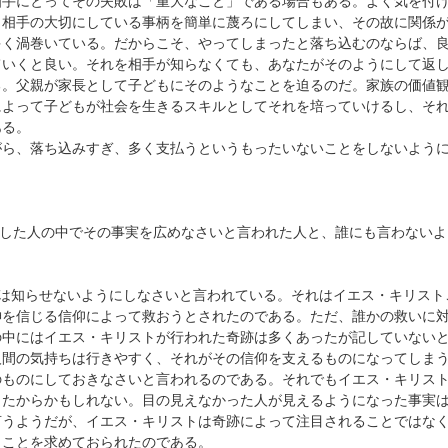
相手にとってその失敗は「重大なこと」である場合もある。よく気を付
、相手の大切にしている事柄を簡単に蔑ろにしてしまい、その故に関係
多く渦巻いている。だからこそ、やってしまったと落ち込むのならば、
ていくと良い。それを相手が知らなくても、あなたがそのようにして返
る。父親が家長として子どもにそのようなことを迫るのだ。家族の価値
によって子どもが社会を生きるスキルとしてそれを培っていけるし、そ
ある。
がら、落ち込みすぎ、多く支払うというもったいないことをしないよう
面した人の中でその事実を広めなさいと言われた人と、誰にも言わない
では知らせないようにしなさいと言われている。それはイエス・キリスト
神を信じる信仰によって救おうとされたのである。ただ、誰かの救いに
の中にはイエス・キリストが行われた奇跡は多くあったが記していない
人間の気持ちは行きやすく、それがその信仰を支えるものになってしま
のものにしておきなさいと言われるのである。それでもイエス・キリス
したからかもしれない。目の見えなかった人が見えるようになった事実
言うようだが、イエス・キリストは奇跡によって注目されることではな
うことを求めておられたのである。