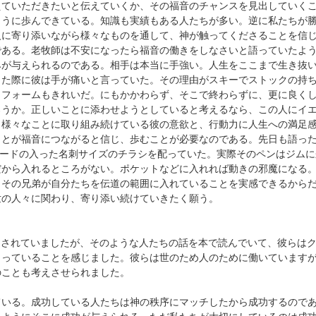
えていただきたいと伝えていくか、その福音のチャンスを見出していく
ように歩んできている。知識も実績もある人たちが多い。逆に私たちが
人に寄り添いながら様々なものを通して、神が触ってくださることを信
である。老牧師は不安になったら福音の働きをしなさいと語っていたよ
みが与えられるのである。相手は本当に手強い。人生をここまで生き抜い
した際に彼は手が痛いと言っていた。その理由がスキーでストックの持
、フォームもきれいだ。にもかかわらず、そこで終わらずに、更に良く
ろうか。正しいことに添わせようとしていると考えるなら、この人にイ
も様々なことに取り組み続けている彼の意欲と、行動力に人生への満足
ことが福音につながると信じ、歩むことが必要なのである。先日も語っ
コードの入った名刺サイズのチラシを配っていた。実際そのペンはジム
だから入れるところがない。ポケットなどに入れれば動きの邪魔になる
、その兄弟が自分たちを伝道の範囲に入れていることを実感できるから
世の人々に関わり、寄り添い続けていきたく願う。
をされていましたが、そのような人たちの話を本で読んでいて、彼らは
とっていることを感じました。彼らは世のため人のために働いています
のことも考えさせられました。
ている。成功している人たちは神の秩序にマッチしたから成功するので