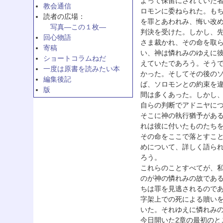
よって保留にされていた
教会通信
ロモンに委ねられた。も
読者の広場：
を罪とあわれみ、悔い改
写真—この１枚—
判決を受けた。しかし、
回心物語
さま裁かれ、その命を取
寄稿
い、神は憐れみのゆえに
ショートコラムねだ
えていたであろう。そう
一度は原書を読みたい本
かった。そしてその後の
編集後記
ば、ソロモンとの約束を
版
間は多くあった。しかし
自らの判断でアドニヤに
そこに神の執行猶予があ
れは彼に付いたものたち
その命をここで落とすこ
めについて、詳しく語ら
ろう。
これらのことすべてが、
のが神の憐れみの故であ
ちは罪を見逃されるので
字架上での死による贖い
いた。それゆえに憐れみ
今日開いた2章の最初の