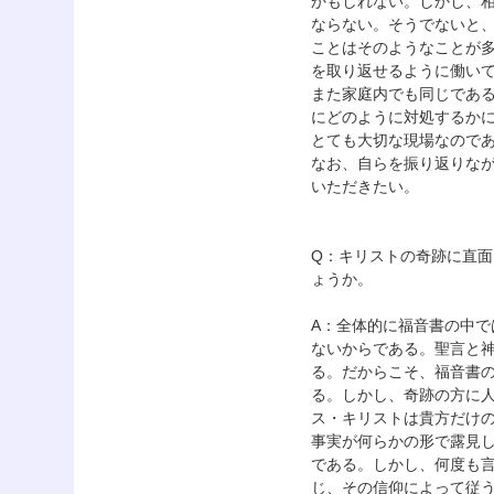
かもしれない。しかし、
ならない。そうでないと
ことはそのようなことが
を取り返せるように働い
また家庭内でも同じであ
にどのように対処するか
とても大切な現場なので
なお、自らを振り返りな
いただきたい。
Q：キリストの奇跡に直
ょうか。
A：全体的に福音書の中
ないからである。聖言と
る。だからこそ、福音書
る。しかし、奇跡の方に
ス・キリストは貴方だけ
事実が何らかの形で露見
である。しかし、何度も
じ、その信仰によって従