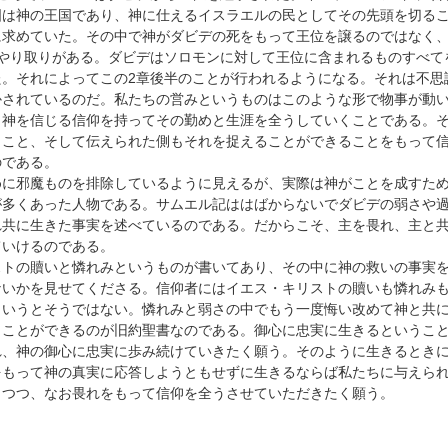
国は神の王国であり、神に仕えるイスラエルの民としてその先頭を切る
に求めていた。その中で神がダビデの死をもって王位を譲るのではなく
のやり取りがある。ダビデはソロモンに対して王位に含まれるものすべて
た。それによってこの2章後半のことが行われるようになる。それは不思
かされているのだ。私たちの営みというものはこのような形で物事が動
、神を信じる信仰を持ってその勤めと生涯を全うしていくことである。
くこと、そして伝えられた側もそれを捉えることができることをもって
のである。
めに邪魔ものを排除しているように見えるが、実際は神がことを成すた
が多くあった人物である。サムエル記ははばからないでダビデの弱さや
れ共に生きた事実を述べているのである。だからこそ、主を畏れ、主と
ていけるのである。
ストの贖いと憐れみというものが書いてあり、その中に神の救いの事実
ないかを見せてくださる。信仰者にはイエス・キリストの贖いも憐れみ
というとそうではない。憐れみと弱さの中でもう一度悔い改めて神と共
くことができるのが旧約聖書なのである。御心に忠実に生きるというこ
れ、神の御心に忠実に歩み続けていきたく願う。そのように生きるとき
をもって神の真実に応答しようともせずに生きるならば私たちに与えら
しつつ、なお畏れをもって信仰を全うさせていただきたく願う。