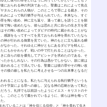
れゆえに彼らの罪をどのように問うていくかということもソ
背後におられる神の判決であった。聖書はこれによって焦点
ブヤタルこれらの人物が、このところで罪による裁き、その
憐れみによって執行猶予が与えられていた。本来なら、すぐ
の罪を悔い改め、神に立ち返り、遜って赦しを請うことを願
意味で悔い改めたなら、彼らは恐れと共に自らの生き方を変
イはその悔い改めによってダビデの時代に裁かれることがな
し、感謝をもってすべてを見ておられる神を畏れていたなら
くの神が行われる御業を見ていた。神のもとに立ち返れる瞬
とがなかった。それゆえに神がともにあるダビデを軽んじ、
したにもかかわらず、戦いの中で打たれることはなかった。
ときに自らの欲を優先してアビシャグを求めたのである。そ
だったかもしれない。その行為は愚かでしかない。故に彼は
を追われることで済んでいる。聖書には彼の罪やその悔い改
、その後の赦しを私たちに考えさせる一つの出来事となるだ
扱われることになる。私たちに与えられる執行猶予というも
トの十字架による罪への赦し、父なる神の忍耐があって私た
ただろう。礼拝でも以前語ったようにイエス・キリストの十
かし、このところで書かれているように、彼らは神を侮って
った。
まれていることは「神を信じる信仰」と「神を畏れて生き