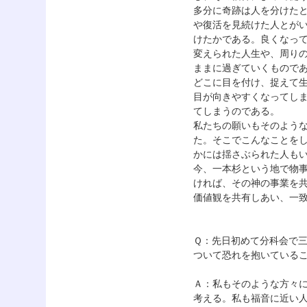
多分に奇跡は人を分けた
や復活を見続けた人とが
けたかである。良くなっ
変えられた人生や、周り
ままに過ぎていくもので
どこに目を付け、捉えて
目が向きやすくなってし
てしまうのである。
私たちの願いもそのよう
た。そこでこんなことを
かには揺さぶられた人も
今、一本杉という地で物
ければ、その神の事業を
価値観を共有しあい、一
Ｑ：先日初めて分科会で
ついて恐れを抱いている
Ａ：私もそのような方々
考える。私も福音に近い