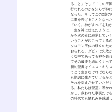
ること」そして「この王
行われるのかを知らず神
なった。そしてこの2章
に事を告げることとなっ
ていく。神がすべてを動
一生を神に仕えたように
かを次の者に継承してい
いうことが起こってくる
ソロモン王位の確立のた
おられる。ダビデは失敗
うな中であっても神を畏
てその最後を締めくくっ
新約聖書はイエス・キリ
てどう生きなければなら
も順調に生きていけるか
それを捉えさせていただ
る。私たちは聖霊に導か
かし、救われた事実だけ
の時代でも憐れみを感謝