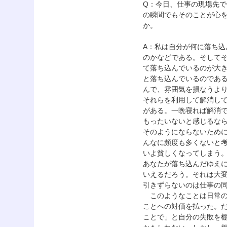
Q：今日、仕事の現場先
の瞬間でもそのことが心
か。
A：私は自分が何に落ち
のかなどである。そして
て落ち込んでいるのが大
と落ち込んでいるのであ
んで、雰囲気を損なうよ
それらを利用して解消し
がある。一晩寝れば解消
もったいないと感じるな
そのようにならないため
んなに頻度も多くないと
いよ貧しくなってしまう
あなたが落ち込んだゆえ
いえるだろう。それは大
引きずらないのは仕事の
このようなことは日常の
ことへの対価を払った。
ことで」と自分の失敗を