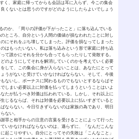
やすく、家庭に帰ってからも会話は耳に入らず、今この集会
。良くないとは思うのですがどのようにしたらよいでしょう
るのか、「周りの評価が下がったこと」に落ち込んでいる
局のところ、自分という人間の価値が損なわれたことに対し
たのにそれをぶち壊してしまった。評価を損なってしまった
うのはもったいない。私は落ち込みという形で家庭に持ち込
言って誰かにそれを分かち合ってもらったりして発散する。
、どのようにしてそれを解消していくのかを考えていく必要
とをして、この集会に身が入らないことは、あなたにとって
しょうがないと受けていかなければならない。そして、今後
でもないし、ボーナスに関わるものでもないとするならばそ
んでしまい必要以上に対価を払ってしまうということはいよ
あなたが払うべき対価は払われている。しかし、それ以上に
が生じるならば、それは対価を必要以上に払いすぎていると
ればならない。今日引きずらないのは家族の為であり、明日
ならない。
謝罪と相手からの注意の言葉を受けることによって行った
けていかなければならないのは、遜らずに、「なんだこんな
きに起こりやすい。自分にとってその失敗は「こんなこと」