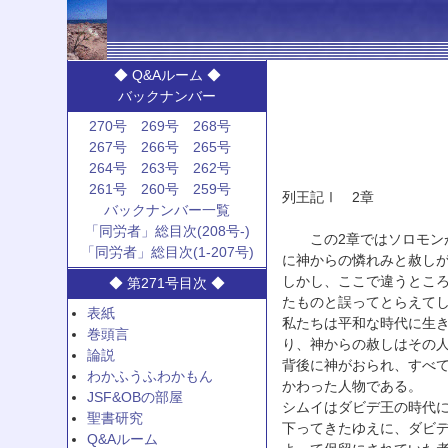
◆ Q&Aルーム ◆
バックナンバー
270号
269号
268号
267号
266号
265号
264号
263号
262号
261号
260号
259号
列王記Ⅰ 2章
バックナンバー一覧
「同労者」総目次(208号-)
この2章ではソロモンが
「同労者」総目次(1-207号)
に神からの憐れみと赦し
しかし、ここで違うとこ
◆ 第271号目次 ◆
たものと誤ってとらえて
表紙
私たちは平和な時代に生
巻頭言
り、神からの赦しはその
論説
背後に神がおられ、すべ
わかふうふわかもん
かわった人物である。
JSF&OBの部屋
シムイはダビデ王の時代
聖書研究
下ってきたゆえに、ダビ
Q&Aルーム