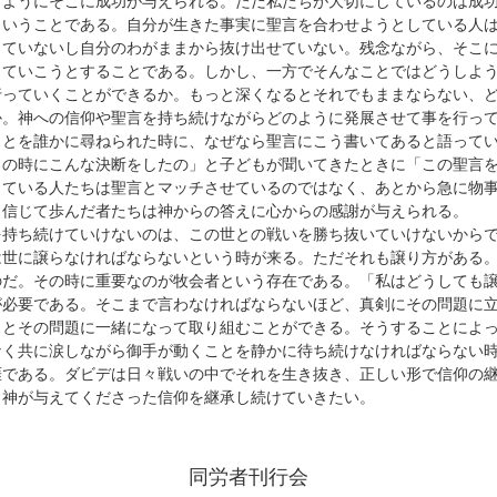
じようにそこに成功が与えられる。ただ私たちが大切にしているのは成
ということである。自分が生きた事実に聖言を合わせようとしている人
っていないし自分のわがままから抜け出せていない。残念ながら、そこ
していこうとすることである。しかし、一方でそんなことではどうしよ
行っていくことができるか。もっと深くなるとそれでもままならない、
か。神への信仰や聖言を持ち続けながらどのように発展させて事を行っ
ことを誰かに尋ねられた時に、なぜなら聖言にこう書いてあると語って
この時にこんな決断をしたの」と子どもが聞いてきたときに「この聖言
している人たちは聖言とマッチさせているのではなく、あとから急に物
。信じて歩んだ者たちは神からの答えに心からの感謝が与えられる。
を持ち続けていけないのは、この世との戦いを勝ち抜いていけないから
は世に譲らなければならないという時が来る。ただそれも譲り方がある
のだ。その時に重要なのが牧会者という存在である。「私はどうしても
が必要である。そこまで言わなければならないほど、真剣にその問題に
」とその問題に一緒になって取り組むことができる。そうすることによ
なく共に涙しながら御手が動くことを静かに待ち続けなければならない
涯である。ダビデは日々戦いの中でそれを生き抜き、正しい形で信仰の継
、神が与えてくださった信仰を継承し続けていきたい。
同労者刊行会