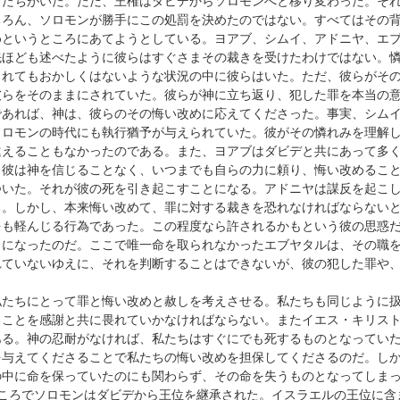
者たちがいた。ただ、王権はダビデからソロモンへと移り変わった。そ
ちろん、ソロモンが勝手にこの処罰を決めたのではない。すべてはその
めというところにあてようとしている。ヨアブ、シムイ、アドニヤ、エ
先ほども述べたように彼らはすぐさまその裁きを受けたわけではない。
られてもおかしくはないような状況の中に彼らはいた。ただ、彼らがそ
彼らをそのままにされていた。彼らが神に立ち返り、犯した罪を本当の
であれば、神は、彼らのその悔い改めに応えてくださった。事実、シム
ソロモンの時代にも執行猶予が与えられていた。彼がその憐れみを理解
違えることもなかったのである。また、ヨアブはダビデと共にあって多
、彼は神を信じることなく、いつまでも自らの力に頼り、悔い改めるこ
ついた。それが彼の死を引き起こすことになる。アドニヤは謀反を起こ
る。しかし、本来悔い改めて、罪に対する裁きを恐れなければならない
をも軽んじる行為であった。この程度なら許されるかもという彼の思惑
とになったのだ。ここで唯一命を取られなかったエブヤタルは、その職
れていないゆえに、それを判断することはできないが、彼の犯した罪や
私たちにとって罪と悔い改めと赦しを考えさせる。私たちも同じように
ることを感謝と共に畏れていかなければならない。またイエス・キリス
ある。神の忍耐がなければ、私たちはすぐにでも死するものとなってい
を与えてくださることで私たちの悔い改めを担保してくださるのだ。し
の中に命を保っていたのにも関わらず、その命を失うものとなってしま
ところでソロモンはダビデから王位を継承された。イスラエルの王位に含