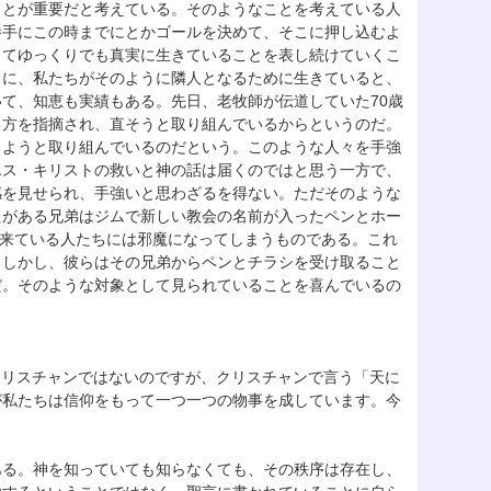
ことが重要だと考えている。そのようなことを考えている人
勝手にこの時までにとかゴールを決めて、そこに押し込むよ
じてゆっくりでも真実に生きていることを表し続けていくこ
うに、私たちがそのように隣人となるために生きていると、
て、知恵も実績もある。先日、老牧師が伝道していた70歳
ち方を指摘され、直そうと取り組んでいるからというのだ。
しようと取り組んでいるのだという。このような人々を手強
エス・キリストの救いと神の話は届くのではと思う一方で、
感を見せられ、手強いと思わざるを得ない。ただそのような
たがある兄弟はジムで新しい教会の名前が入ったペンとホー
に来ている人たちには邪魔になってしまうものである。これ
。しかし、彼らはその兄弟からペンとチラシを受け取ること
だ。そのような対象として見られていることを喜んでいるの
クリスチャンではないのですが、クリスチャンで言う「天に
が私たちは信仰をもって一つ一つの物事を成しています。今
ある。神を知っていても知らなくても、その秩序は存在し、