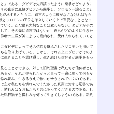
こと」である。ダビデは先月語ったように継承がどのように
、その直前に直接ダビデから継承し、ソロモンへ譲ることと
を継承するとともに、遺言のように彼がなさなければなら
議とソロモンの王位を確立していく上で重要なこととなっ
いていく。ただ最も大切なことは変わらない。ダビデがその
そして、その先に遺言ではないが、自らがどのように生きた
信仰者の生涯が神によって嘉納され、受け入れられていくと
めにダビデによってその信仰を継承されたソロモンを用いて
過ちを取り上げている。しかし、それ以上にダビデがそのよ
共に生きることを選び通し、生き続けた信仰者が継承をもっ
を見ることができる。対して旧約聖書は私たちが信仰者とし
もあるが、それが得られたからと言って一遍に整って何もか
に恐れ畏み、生きるうえで救いが全うされていくのである。
とは主が私たちを憐れんでくださった真実に対する応答であ
に、憐れみはなお私たちと共にあってくださるのである。し
れた執行猶予と憐れみを侮って生きてしまうのである。新約