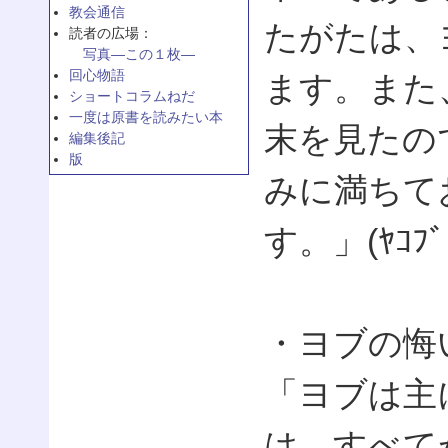
教会通信
たがたは、
読者の広場：
写真—この１枚—
回心物語
ます。また
ショートコラムねだ
一度は原書を読みたい本
末を見たの
編集後記
版
みに満ちて
す。」(ﾔｺﾌﾞ 5
・ヨブの悔
「ヨブは主
は、すべて