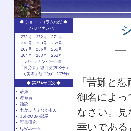
◆ ショートコラムねだ ◆
バックナンバー
273号
272号
271号
270号
269号
268号
—
267号
266号
265号
264号
263号
262号
バックナンバー一覧
「同労者」総目次(208号-)
「同労者」総目次(1-207号)
「苦難と忍
◆ 第274号目次 ◆
表紙
御名によっ
巻頭言
論説
なさい。見
わかふうふわかもん
JSF&OBの部屋
聖書研究
幸いである
Q&Aルーム