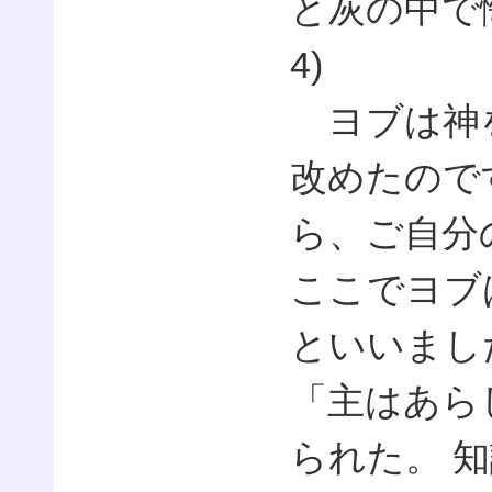
と灰の中で悔
4)
ヨブは神を
改めたので
ら、ご自分
ここでヨブ
といいまし
「主はあら
られた。 